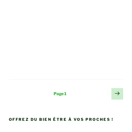
Pagination
Page
Page
1
suiv
des
publications
OFFREZ DU BIEN ÊTRE À VOS PROCHES !