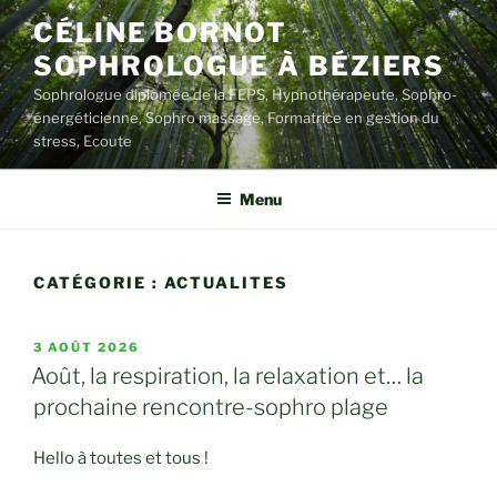
Aller
CÉLINE BORNOT
au
SOPHROLOGUE À BÉZIERS
contenu
principal
Sophrologue diplômée de la FEPS, Hypnothérapeute, Sophro-
énergéticienne, Sophro massage, Formatrice en gestion du
stress, Ecoute
Menu
CATÉGORIE :
ACTUALITES
PUBLIÉ
3 AOÛT 2026
LE
Août, la respiration, la relaxation et… la
prochaine rencontre-sophro plage
Hello à toutes et tous !