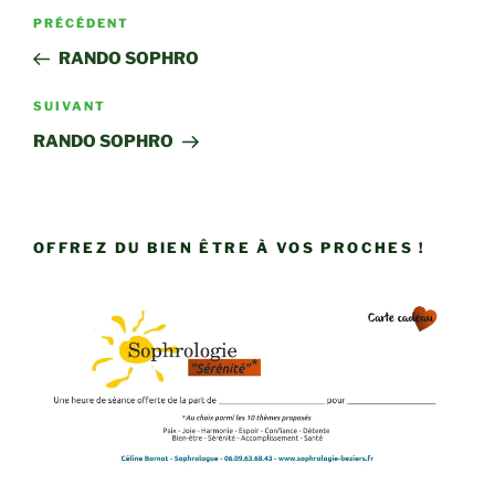
Navigation
Article
PRÉCÉDENT
de
précédent
RANDO SOPHRO
l’article
Article
SUIVANT
suivant
RANDO SOPHRO
OFFREZ DU BIEN ÊTRE À VOS PROCHES !