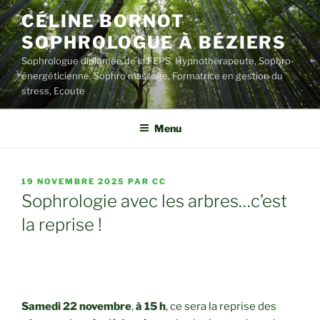
Aller
CÉLINE BORNOT
au
SOPHROLOGUE À BÉZIERS
contenu
principal
Sophrologue diplômée de la FEPS, Hypnothérapeute, Sophro-
énergéticienne, Sophro massage, Formatrice en gestion du
stress, Ecoute
Menu
PUBLIÉ
19 NOVEMBRE 2025
PAR
CC
LE
Sophrologie avec les arbres…c’est
la reprise !
Samedi 22 novembre
,
à 15 h
, ce sera la reprise des