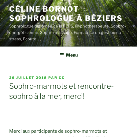
Aller
CÉLINE BORNOT
au
SOPHROLOGUE À BÉZIERS
contenu
principal
Sophrologue diplômée de la FEPS, Hypnothérapeute, Sophro-
énergéticienne, Sophro massage, Formatrice en gestion du
stress, Ecoute
Menu
PUBLIÉ
26 JUILLET 2018
PAR
CC
LE
Sophro-marmots et rencontre-
sophro à la mer, merci!
Merci aux participants de sophro-marmots et