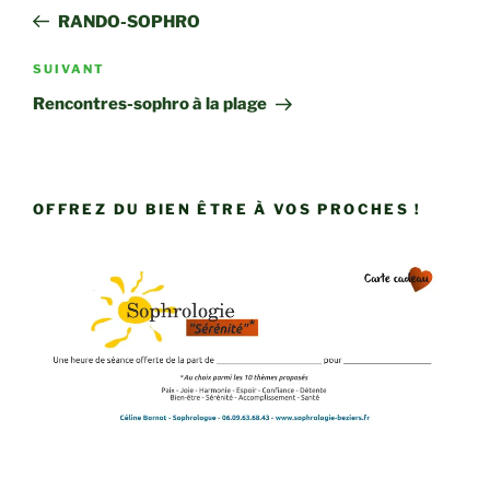
de
précédent
RANDO-SOPHRO
l’article
Article
SUIVANT
suivant
Rencontres-sophro à la plage
OFFREZ DU BIEN ÊTRE À VOS PROCHES !