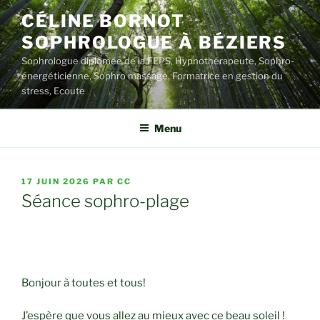
Aller
CÉLINE BORNOT
au
SOPHROLOGUE À BÉZIERS
contenu
principal
Sophrologue diplômée de la FEPS, Hypnothérapeute, Sophro-
énergéticienne, Sophro massage, Formatrice en gestion du
stress, Ecoute
Menu
PUBLIÉ
17 JUIN 2026
PAR
CC
LE
Séance sophro-plage
Bonjour à toutes et tous!
J’espère que vous allez au mieux avec ce beau soleil !