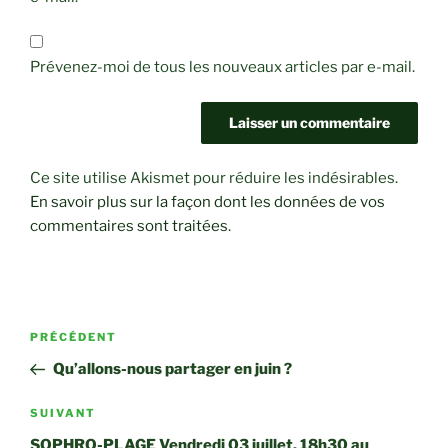
Prévenez-moi de tous les nouveaux articles par e-mail.
Ce site utilise Akismet pour réduire les indésirables.
En savoir plus sur la façon dont les données de vos
commentaires sont traitées
.
Navigation
Article
PRÉCÉDENT
de
précédent
Qu’allons-nous partager en juin ?
l’article
Article
SUIVANT
suivant
SOPHRO-PLAGE Vendredi 03 juillet, 18h30 au