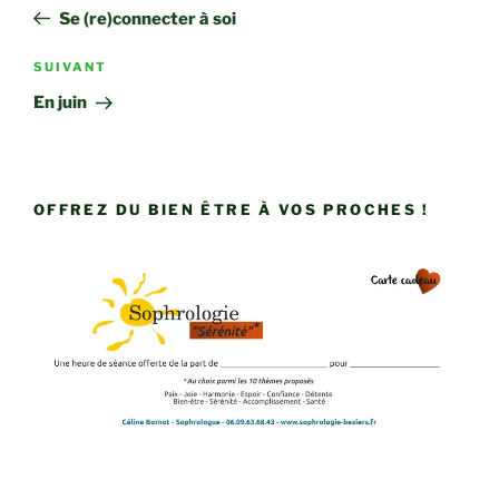
de
précédent
Se (re)connecter à soi
l’article
Article
SUIVANT
suivant
En juin
OFFREZ DU BIEN ÊTRE À VOS PROCHES !