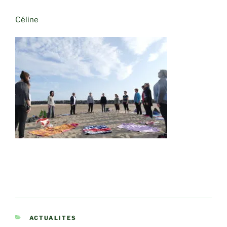
Céline
CATÉGORIES
ACTUALITES