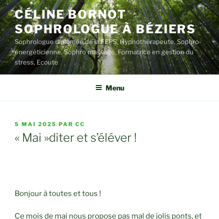
Aller
CÉLINE BORNOT
au
SOPHROLOGUE À BÉZIERS
contenu
principal
Sophrologue diplômée de la FEPS, Hypnothérapeute, Sophro-
énergéticienne, Sophro massage, Formatrice en gestion du
stress, Ecoute
Menu
PUBLIÉ
5 MAI 2025
PAR
CC
LE
« Mai »diter et s’éléver !
Bonjour à toutes et tous !
Ce mois de mai nous propose pas mal de jolis ponts, et