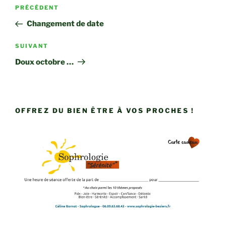
Navigation
Article
PRÉCÉDENT
de
précédent
Changement de date
l’article
Article
SUIVANT
suivant
Doux octobre …
OFFREZ DU BIEN ÊTRE À VOS PROCHES !