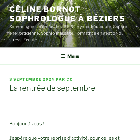
Aller
CÉLINE BORNOT
au
SOPHROLOGUE À BÉZIERS
contenu
principal
Sophrologue diplômée de la FEPS, Hypnothérapeute, Sophro-
énergéticienne, Sophro massage, Formatrice en gestion du
stress, Ecoute
Menu
PUBLIÉ
3 SEPTEMBRE 2024
PAR
CC
LE
La rentrée de septembre
Bonjour à vous !
J’espère que votre reprise d’activité, pour celles et