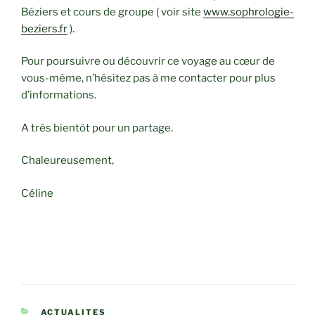
Béziers et cours de groupe ( voir site
www.sophrologie-
beziers.fr
).
Pour poursuivre ou découvrir ce voyage au cœur de
vous-même, n’hésitez pas à me contacter pour plus
d’informations.
A très bientôt pour un partage.
Chaleureusement,
Céline
CATÉGORIES
ACTUALITES