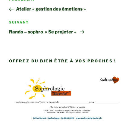
Article
de
précédent
Atelier « gestion des émotions »
l’article
Article
SUIVANT
suivant
Rando – sophro » Se projeter «
OFFREZ DU BIEN ÊTRE À VOS PROCHES !