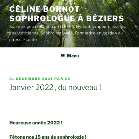
Aller
CÉLINE BORNOT
au
SOPHROLOGUE À BÉZIERS
contenu
principal
Sophrologue diplômée de la FEPS, Hypnothérapeute, Sophro-
énergéticienne, Sophro massage, Formatrice en gestion du
stress, Ecoute
Menu
PUBLIÉ
31 DÉCEMBRE 2021
PAR
CC
LE
Janvier 2022 , du nouveau !
Heureuse année 2022 !
Fêtons nos 15 ans de sophrologie !