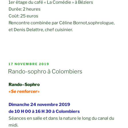
1er étage du café « La Comédie » à Béziers
Durée: 2 heures
Coût: 25 euros
Rencontre combinée par Céline Bornot,sophrologue,
et Denis Delattre, chef cuisinier.
PUBLIÉ
17 NOVEMBRE 2019
LE
Rando-sophro à Colombiers
Rando–Sophro
«Se renforcer»
Dimanche 24 novembre 2019
de 10 H 00 à 16 H 30
à Colombiers
Séances en salle et dans la nature le long du canal du
midi.