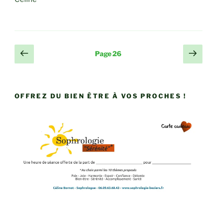
Pagination
Page
Page
Page
26
précédente
suiv
des
publications
OFFREZ DU BIEN ÊTRE À VOS PROCHES !