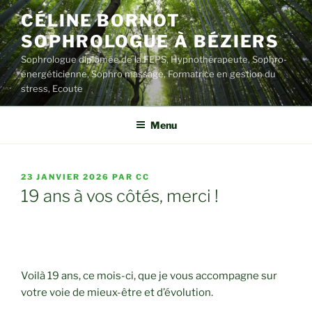
Aller
CÉLINE BORNOT
au
SOPHROLOGUE À BÉZIERS
contenu
principal
Sophrologue diplômée de la FEPS, Hypnothérapeute, Sophro-
énergéticienne, Sophro massage, Formatrice en gestion du
stress, Ecoute
Menu
PUBLIÉ
23 JANVIER 2026
PAR
CC
LE
19 ans à vos côtés, merci !
Voilà 19 ans, ce mois-ci, que je vous accompagne sur
votre voie de mieux-être et d’évolution.