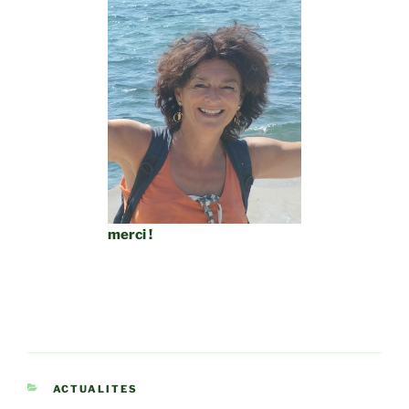
merci !
CATÉGORIES
ACTUALITES