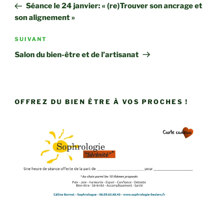
précédent
Séance le 24 janvier: « (re)Trouver son ancrage et
l’article
son alignement »
Article
SUIVANT
suivant
Salon du bien-être et de l’artisanat
OFFREZ DU BIEN ÊTRE À VOS PROCHES !